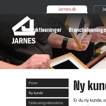
Jarnes.dk
J
Produktløsninger
Brancheløsninge
Ny kun
Priser
Ny kunde
Er du ny kunde, 
Fødevaregodkendelse