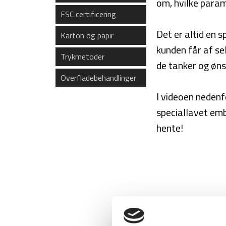
om, hvilke parame
FSC certificering
Det er altid en 
Karton og papir
kunden får af se
Trykmetoder
de tanker og øns
Overfladebehandlinger
I videoen nedenf
speciallavet emb
hente!