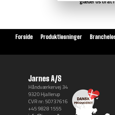
glæder os til at 
Forside
Produktløsninger
Branchelø
Jarnes A/S
Håndværkervej 34
9320 Hjallerup
CVR nr: 50737616
+45 9828 1555