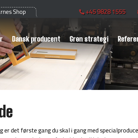
arnes Shop
+45 9828 1555
r
Dansk producent
Grøn strategi
Refere
de
og er det første gang du skal i gang med specialprodu