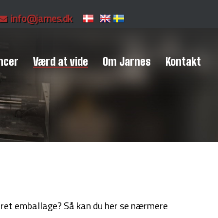
info@jarnes.dk
ncer
Værd at vide
Om Jarnes
Kontakt
ceret emballage? Så kan du her se nærmere