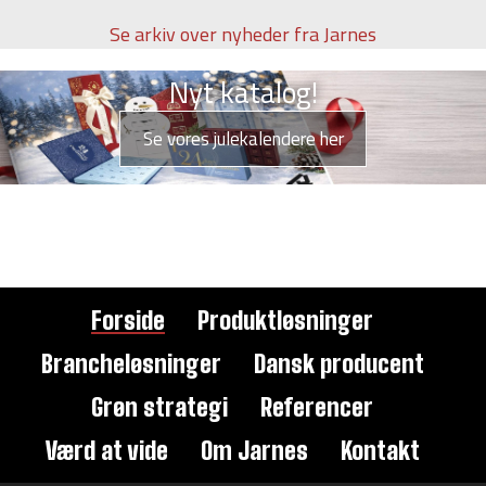
Se arkiv over nyheder fra Jarnes
Nyt katalog!
Se vores julekalendere her
Forside
Produktløsninger
Brancheløsninger
Dansk producent
Grøn strategi
Referencer
Værd at vide
Om Jarnes
Kontakt