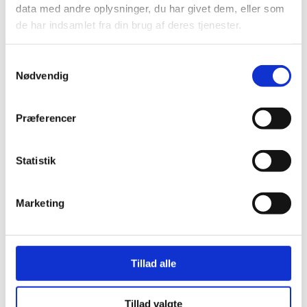
data med andre oplysninger, du har givet dem, eller som
de har indsamlet fra din brug af deres tjenester.
Smykkedisplays
Samtykkevalg
Nødvendig
Præferencer
Statistik
Marketing
Smykkebakker
Tillad alle
Tillad valgte