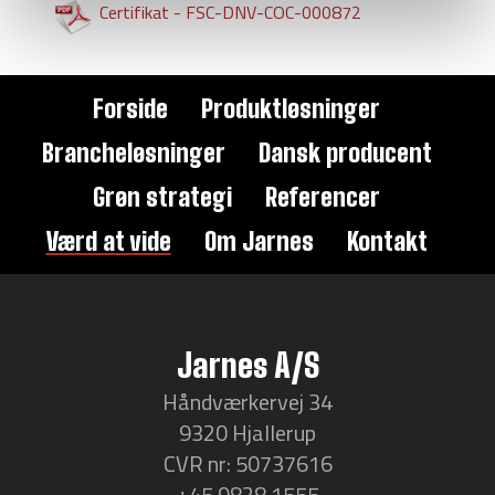
Certifikat - FSC-DNV-COC-000872
Forside
Produktløsninger
Brancheløsninger
Dansk producent
Grøn strategi
Referencer
Værd at vide
Om Jarnes
Kontakt
Jarnes A/S
Håndværkervej 34
9320 Hjallerup
CVR nr: 50737616
+45 9828 1555