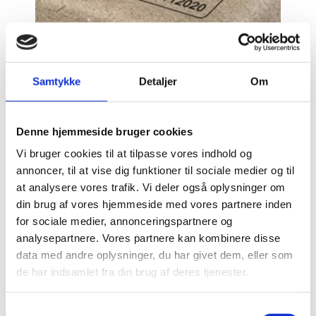
Samtykke
Detaljer
Om
Jarnes ønsker at tage et socialt og miljømæssigt
Denne hjemmeside bruger cookies
ansvar, og derfor er vi FSC-COC-certificeret. Det
Vi bruger cookies til at tilpasse vores indhold og
betyder, at Jarnes kan bevise, hvordan FSC-træet
annoncer, til at vise dig funktioner til sociale medier og til
er sporbart i forhold til andre træråvarer i
at analysere vores trafik. Vi deler også oplysninger om
produktionen og leverandørkæden. I denne
din brug af vores hjemmeside med vores partnere inden
forbindelse er der udarbejdet og implementeret en
for sociale medier, annonceringspartnere og
række procedurer for at sikre, at Jarnes til enhver
analysepartnere. Vores partnere kan kombinere disse
tid lever op til FSC’s COC-krav. Alle virksomheder
data med andre oplysninger, du har givet dem, eller som
med en certificering kontrolleres minimum én gang
de har indsamlet fra din brug af deres tjenester.
årligt ved både anmeldte og uanmeldte
kontrolbesøg. En FSC-certificering er gyldig i fem
år, hvorefter virksomheden på ny skal certificeres.
Samtykkevalg