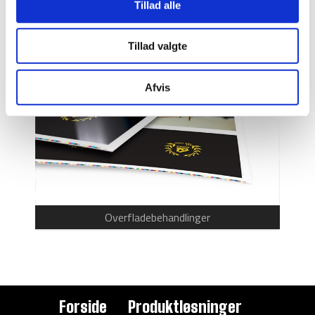
Tillad alle
Trykmetoder
Tillad valgte
Afvis
Overfladebehandlinger
Forside
Produktløsninger