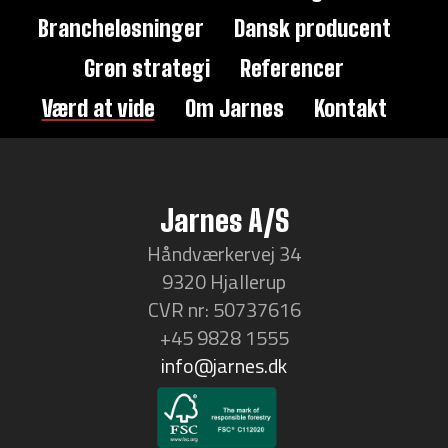
Brancheløsninger
Dansk producent
Grøn strategi
Referencer
Værd at vide
Om Jarnes
Kontakt
Jarnes A/S
Håndværkervej 34
9320 Hjallerup
CVR nr: 50737616
+45 9828 1555
info@jarnes.dk