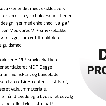
bakker er det mest eksklusive, vi
n for vores smykkebakkeserier. Der er
 designlinjer med enkelthed i valg af
arver. Med vores VIP-smykkebakker
ivt design, som er tiltænkt den
te guldsmed.
oduceres VIP-smykkebakken i
ller sortlakeret MDF. Begge
aluminiumskant og bundplade.
sen kan udføres i enten tekstilstof,
riseret vakuummateriale.
er håndlavede og tilbydes i et udvalg
skind- eller tekstilstof. VIP-