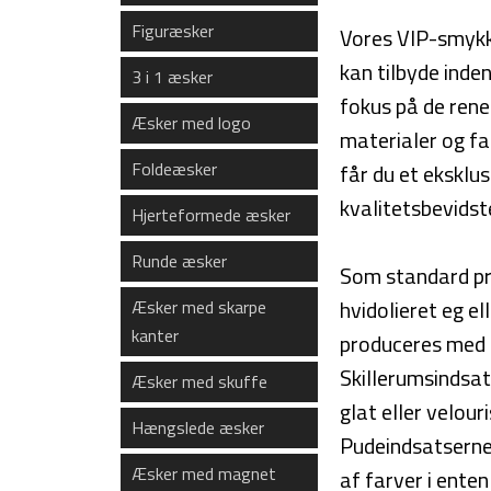
Figuræsker
Vores VIP-smykke
kan tilbyde inde
3 i 1 æsker
fokus på de rene
Æsker med logo
materialer og f
Foldeæsker
får du et eksklus
kvalitetsbevids
Hjerteformede æsker
Runde æsker
Som standard pr
hvidolieret eg e
Æsker med skarpe
kanter
produceres med 
Skillerumsindsat
Æsker med skuffe
glat eller velou
Hængslede æsker
Pudeindsatserne 
Æsker med magnet
af farver i enten 