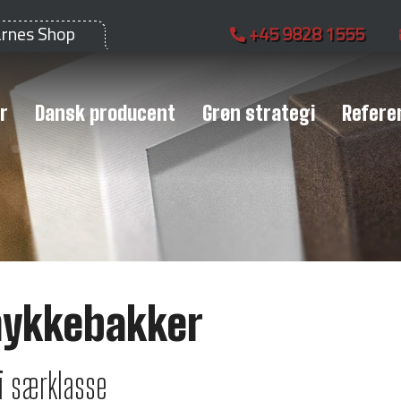
arnes Shop
+45 9828 1555
r
Dansk producent
Grøn strategi
Refere
ykkebakker
 i særklasse