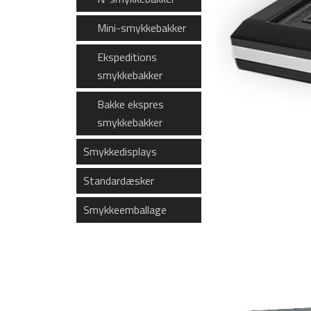
Mini-smykkebakker
Ekspeditions
smykkebakker
Bakke ekspres
smykkebakker
Smykkedisplays
Standardæsker
Smykkeemballage