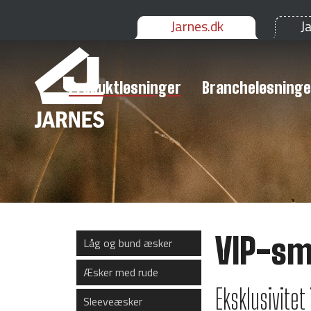
Jarnes.dk
J
Produktløsninger
Brancheløsninge
VIP-sm
Låg og bund æsker
Æsker med rude
Eksklusivitet
Sleeveæsker