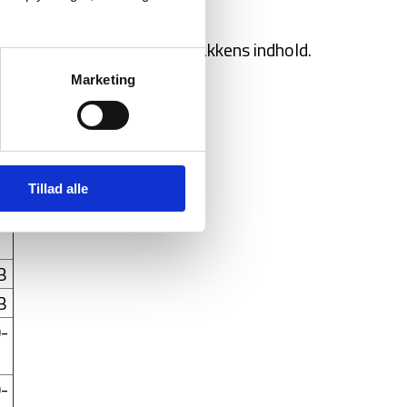
du kan tilpasse højden til bakkens indhold.
Marketing
Tillad alle
B
B
-
-