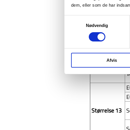
dem, eller som de har indsaml
Yderbakkerne kan 
Samtykkevalg
Nødvendig
Bemærk: Yderbak
Yderbakkerne 
Afvis
Y
E
E
Størrelse 13
S
S