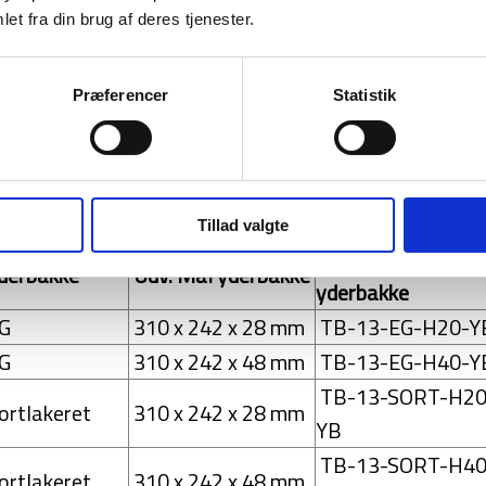
et fra din brug af deres tjenester.
leveres i 3 størrelser og 2 forskellige højder, således 
Præferencer
Statistik
ke og indsats sælges separat.
fås i 3 størrelser i 2 forskellige højder:
Tillad valgte
Varenummer
derbakke
Udv. Mål yderbakke
yderbakke
G
310 x 242 x 28 mm
TB-13-EG-H20-Y
G
310 x 242 x 48 mm
TB-13-EG-H40-Y
TB-13-SORT-H20
ortlakeret
310 x 242 x 28 mm
YB
TB-13-SORT-H40
ortlakeret
310 x 242 x 48 mm