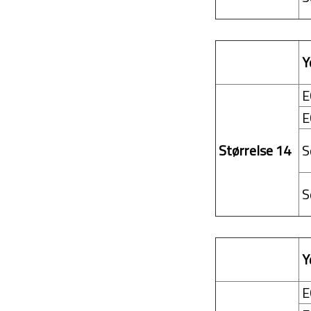
Y
E
E
Størrelse 14
S
S
Y
E