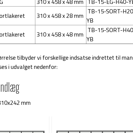
G
310 x 458 x 48 mm
TB-15-EG-H40-Y
TB-15-SORT-H20
ortlakeret
310 x 458 x 28 mm
YB
TB-15-SORT-H40
ortlakeret
310 x 458 x 48 mm
YB
rrelse tilbyder vi forskellige indsatse indrettet til man
ses i udvalget nedenfor:
 indlæg
 310x242 mm