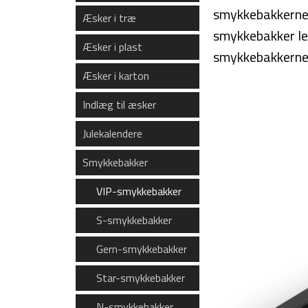
smykkebakkerne k
Æsker i træ
smykkebakker le
Æsker i plast
smykkebakkerne n
Æsker i karton
Indlæg til æsker
Julekalendere
Smykkebakker
VIP-smykkebakker
S-smykkebakker
Gern-smykkebakker
Star-smykkebakker
N-smykkebakker