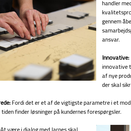
handler med 
kvalitetspro
gennem åben
samarbejdsp
ansvar.
Innovative:
innovative 
af nye prod
der skal sik
rede:
Fordi det er et af de vigtigste parametre i et mo
e tiden finder løsninger på kundernes forespørgsler.
At være i dialog med Jarnes skal