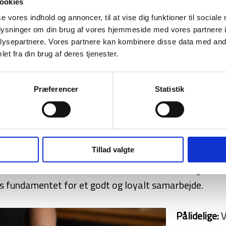
ookies
 af indpakningen og emballagen frem
se vores indhold og annoncer, til at vise dig funktioner til sociale
det. Det viser en kæmpe passion for
oplysninger om din brug af vores hjemmeside med vores partnere i
lysten til hele tiden at lade sig
ysepartnere. Vores partnere kan kombinere disse data med andr
et fra din brug af deres tjenester.
ker altid at imødekomme kundernes
Præferencer
Statistik
 hvad enten det gælder løsninger til
ngstider eller nye ideer, kunden måtte
Tillad valgte
ioner:
Gennem vores kundeorienterede fokus og vores e
s fundamentet for et godt og loyalt samarbejde.
Pålidelige:
V