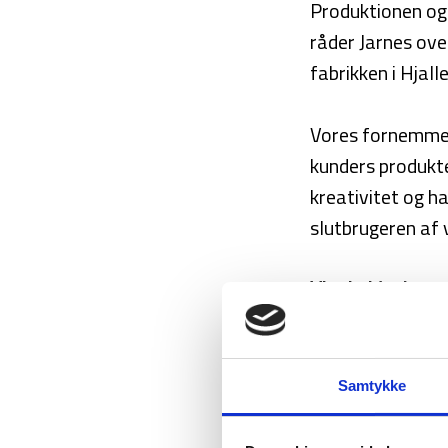
Produktionen og 
råder Jarnes ove
fabrikken i Hjal
Vores fornemmes
kunders produkt
kreativitet og ha
slutbrugeren af 
Vi arbejder hver
dermed vores tilg
Passion:
Det er v
Samtykke
er lysten til at 
kunder. Når vor