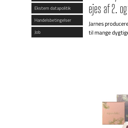
ejes af 2. o
Ekstern datapolitik
Handelsbetingelser
Jarnes producere
til mange dygti
Job