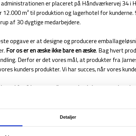
administrationen er placeret på Håndværkervej 34 i Hjal
r 12.000 m² til produktion og lagerhotel for kunderne. 
lerup af 30 dygtige medarbejdere.
te opgave er at designe og producere emballageløsni
er.
For os er en æske ikke bare en æske
. Bag hvert pro
ndling. Derfor er det vores mål, at produkter fra Jarne
vores kunders produkter. Vi har succes, når vores kunde
 dag ud fra 8 kerneværdier, som beskriver vores karak
ang til det daglige arbejde.
ores passion, der driver værket. Det
Detaljer
tænke nyt og gøre en forskel for vores
es medarbejdere modtager en gave, er