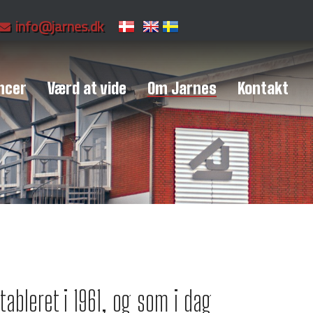
info@jarnes.dk
ncer
Værd at vide
Om Jarnes
Kontakt
ableret i 1961, og som i dag