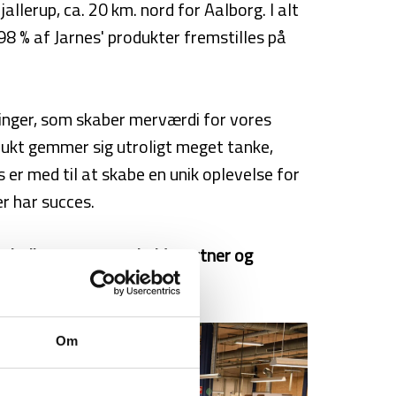
lerup, ca. 20 km. nord for Aalborg. I alt
98 % af Jarnes' produkter fremstilles på
nger, som skaber merværdi for vores
dukt gemmer sig utroligt meget tanke,
s er med til at skabe en unik oplevelse for
r har succes.
teristika som samarbejdspartner og
Om