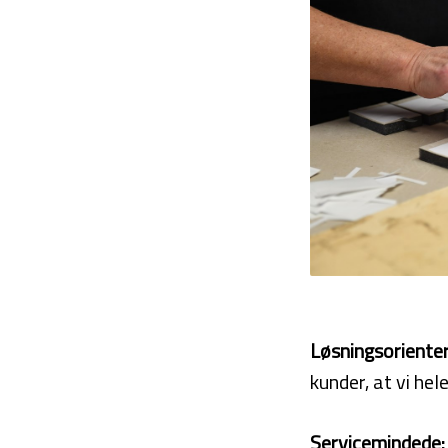
Løsningsoriente
kunder, at vi hel
Servicemindede: