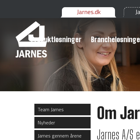
Jarnes.dk
J
Produktløsninger
Brancheløsninge
Om Ja
Team Jarnes
Nyheder
Jarnes A/S e
Jarnes gennem årene