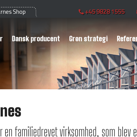
arnes Shop
+45 9828 1555
r
Dansk producent
Grøn strategi
Refere
rnes
r en familiedrevet virksomhed, som blev et