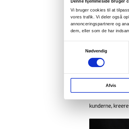
Denne hjemmeside bruger c
de mere optaget
Vi bruger cookies til at tilpas
for selve indhol
vores trafik. Vi deler også 
vores branche og 
annonceringspartnere og anal
dem, eller som de har indsaml
inspirere.
Samtykkevalg
Fleksible:
Vi øns
Nødvendig
ønsker og behov,
produkter, leveri
have.
Afvis
Nære kunderelat
kunderne, kreere