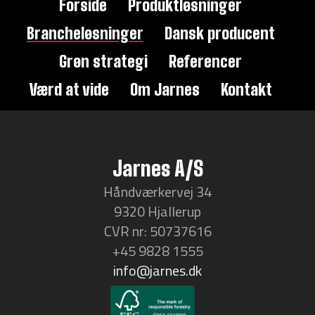
Forside
Produktløsninger
Brancheløsninger
Dansk producent
Grøn strategi
Referencer
Værd at vide
Om Jarnes
Kontakt
Jarnes A/S
Håndværkervej 34
9320 Hjallerup
CVR nr: 50737616
+45 9828 1555
info@jarnes.dk