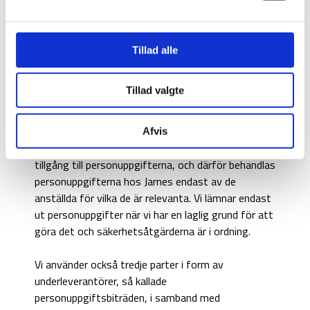
integriteten för dina personuppgifter efter bästa
förmåga. Jarnes har därför vidtagit särskilda
säkerhetsåtgärder för att säkerställa detta.
Tillad alle
Källa
Tillad valgte
Jarnes samlar in personuppgifter direkt från dig.
Utlämnande av personuppgifter
Afvis
Endast utvalda personer från administrationen har
tillgång till personuppgifterna, och därför behandlas
personuppgifterna hos Jarnes endast av de
anställda för vilka de är relevanta. Vi lämnar endast
ut personuppgifter när vi har en laglig grund för att
göra det och säkerhetsåtgärderna är i ordning.
Vi använder också tredje parter i form av
underleverantörer, så kallade
personuppgiftsbiträden, i samband med