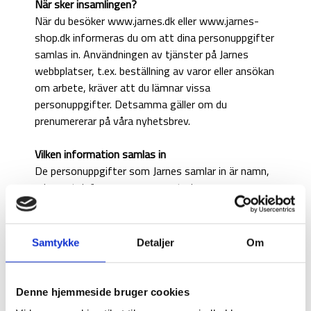
När sker insamlingen?
När du besöker www.jarnes.dk eller www.jarnes-
shop.dk informeras du om att dina personuppgifter
samlas in. Användningen av tjänster på Jarnes
webbplatser, t.ex. beställning av varor eller ansökan
om arbete, kräver att du lämnar vissa
personuppgifter. Detsamma gäller om du
prenumererar på våra nyhetsbrev.
Vilken information samlas in
De personuppgifter som Jarnes samlar in är namn,
adress, telefonnummer, e-postadress,
företagsadress, yrkestitel och liknande
identifieringsuppgifter samt kontoinformation när
du beställer varor online. När du ansöker om ett
Samtykke
Detaljer
Om
jobb väljer du om du vill lägga till ytterligare
styrkande dokument som referenser, intyg eller
diplom, enligt beskrivningen ovan.
Denne hjemmeside bruger cookies