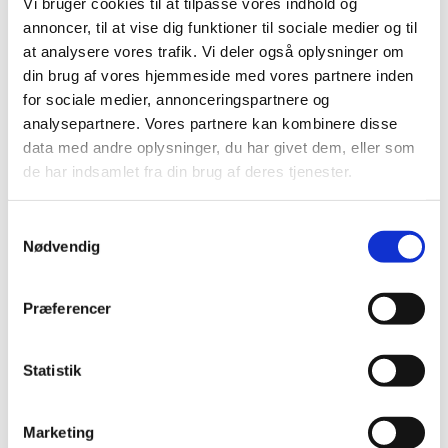
Vi bruger cookies til at tilpasse vores indhold og
För vilka ändamål samlas informationen in
annoncer, til at vise dig funktioner til sociale medier og til
Jarnes samlar in dina personuppgifter för att kunna
at analysere vores trafik. Vi deler også oplysninger om
tillhandahålla en viss tjänst eller för att skicka
din brug af vores hjemmeside med vores partnere inden
nyhetsbrev och annan information om vårt företag
for sociale medier, annonceringspartnere og
och våra produkter. Dessutom samlar Jarnes in dina
analysepartnere. Vores partnere kan kombinere disse
personuppgifter för interna
data med andre oplysninger, du har givet dem, eller som
marknadsundersökningar, riktad marknadsföring
de har indsamlet fra din brug af deres tjenester.
och statistik.
Samtykkevalg
Vår grund för behandling av personuppgifter är
Nødvendig
därför ditt samtycke eller att Jarnes har ett
legitimt intresse av att utveckla sin verksamhet
och anpassa sin marknadsföring.
Præferencer
Jarnes användning av cookies
Statistik
Vi hänvisar till vår cookiepolicy.
Behandlingssäkerhet
Marketing
Jarnes strävar efter att skydda kvaliteten och