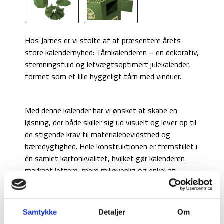
Hos Jarnes er vi stolte af at præsentere årets
store kalendernyhed: Tårnkalenderen – en dekorativ,
stemningsfuld og letvægtsoptimert julekalender,
formet som et lille hyggeligt tårn med vinduer.
Med denne kalender har vi ønsket at skabe en
løsning, der både skiller sig ud visuelt og lever op til
de stigende krav til materialebevidsthed og
bæredygtighed. Hele konstruktionen er fremstillet i
én samlet kartonkvalitet, hvilket gør kalenderen
markant lettere, mere miljøvenlig og enkel at
producere – samtidig med at emballageafgiften
reduceres.
Samtykke
Detaljer
Om
Resultatet er en robust og elegant konstruktion,